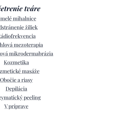
etrenie tváre
melé mihalnice
stránenie žiliek
ádiofrekvencia
hlová mezoterapia
ová mikrodermabrázia
Kozmetika
zmetické masáže
Obočie a riasy
Depilácia
ymatický peeling
V príprave