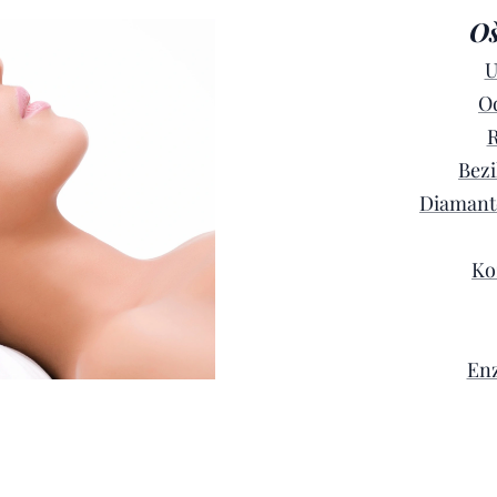
Oš
U
Od
R
Bezi
Diamant
Ko
Enz