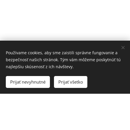
Používame cookies, aby sme zaistili správne fungovanie a
bezpečnosť našich stránok. Tým vám môžeme poskytnúť tú
najlepšiu skúsenosť z ich návštevy.
Prijať nevyhnutné
Prijať všetko