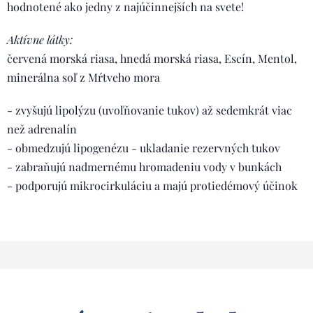
hodnotené ako jedny z najúčinnejších na svete!
Aktívne látky:
červená morská riasa, hnedá morská riasa, Escín, Mentol,
minerálna soľ z Mŕtveho mora
- zvyšujú lipolýzu (uvoľňovanie tukov) až sedemkrát viac
než adrenalín
- obmedzujú lipogenézu - ukladanie rezervných tukov
- zabraňujú nadmernému hromadeniu vody v bunkách
- podporujú mikrocirkuláciu a majú protiedémový účinok