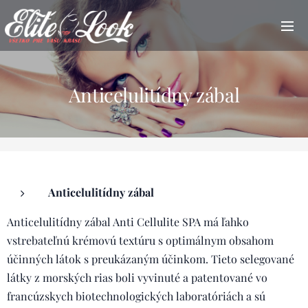
Anticelulitídny zábal
Anticelulitídny zábal
Anticelulitídny zábal Anti Cellulite SPA má ľahko
vstrebateľnú krémovú textúru s optimálnym obsahom
účinných látok s preukázaným účinkom. Tieto selegované
látky z morských rias boli vyvinuté a patentované vo
francúzskych biotechnologických laboratóriách a sú